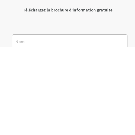
Téléchargez la brochure d’information gratuite
J’accepte d’être contacté par un enseignant dans le cadre
d’un suivi personnalisé.