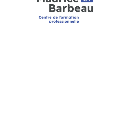
CFP MAURICE-BARBEAU
920, rue Noël-Carter
Québec (Québec) G1V 5B6
HEURES D’OUVERTURE
Le secrétariat est ouvert de 8h à 16h
(fermé de 12h à 13h) du lundi au vendredi
PARLEZ-NOUS
Téléphone: 418 652-2184